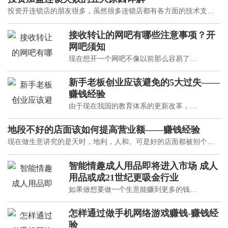
投资开连锁店的朋友很多，虽然很多连锁店都有各方面的技术支
持，但是还是不免会投资加盟失败。如果我们想投资加盟一家连锁
店，我们也得认真学习投资加盟的赚钱方法，不可以因为
接收转让的网吧有哪些注意事项？开
网吧须知
现在想开一个网吧不像以前那么容易了，
光是开网吧相关证件都不容易办下来。如
果我们对开网吧有一定的了解，想通过开
新手老板创业应该避免的5大过失——
网吧赚钱，在开网吧办相关证件难的情况
赚钱经验
下，我们也许会去
由于现在我国的教育体系的更新改革，越
来越多的新应届毕业生等大量人群再也不
满足于打工就业等方式，不少朋友会选择
地段不好的店面该如何提高营业额——赚钱经验
自主创业。但是细心的朋友会发现，现在
现在做生意讲究的是天时，地利，人和。可是好的店面都被别个租
创业赚钱并不是一件容易的事。如果没有
去了。我开店店有些偏，这样客流量会很小，长期这样下去，我该
一定的赚钱经验和充
怎么办呢？用什么方法可以让我店面的生意好起来，提高营业额
智能情趣成人用品即将进入市场 成人
呢？ 其实不是没有方法的。相比而言，我
用品或成21世纪更吸金行业
如果做想要做一个生意能赚到更多的钱的
话，那么你就要考虑要做一个更新奇跟实
用的东西的代理的。大家都知道，成人用
怎样通过做手机网络游戏赚钱-赚钱经
品也越来越多的进入到我们的生活，如果
验