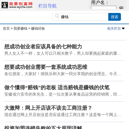
栏目导航
首页
>
我要赚钱
>
赚钱经验
相关栏目
想成功创业者应该具备的七种能力
男人女人不一样，女人可以只相夫教子，男人却要挑起家庭的重
担。现在没有不努力就坐享其成的生活，活着就要拼搏，才能给加
人带来更好的生活。今天，创富网小编就给大家带来男人必
想要成功创业需要一套系统成功思维
各位朋友，大家好！很快乐和大家一同分享我的创业理念。今天和
大家分享一下如果通过成功的思维来成功创业。 我们谈创业，首先
要清楚创业的根本定义或许说要清楚创业是个什
做个懂得“赔钱”的老板 适当赔钱是赚钱的伏笔
安徽省六安市的朱先生，是一位次要从事食品运营的经销商，经他
人引见，他看法了食品公司A公司的董事长杨先生。A公司是一家刚
创业不久的方便面企业，产品次要是只售5毛钱的低端
大激辩：网上开店该不该去工商注册？
现在通过网上开店创业是否应该通过工商注册？这是每一个网上开
店的朋友都在考虑的问题。通过本文的学习，网上开店是否要通过
工商注册就有了答案了。想通过网上开店赚钱，了
投资加盟连锁失败的五大原因详解